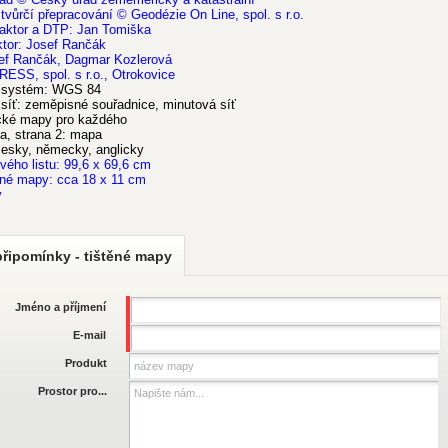
tvůrčí přepracování © Geodézie On Line, spol. s r.o.
aktor a DTP: Jan Tomiška
tor: Josef Rančák
ef Rančák, Dagmar Kozlerová
ESS, spol. s r.o., Otrokovice
 systém: WGS 84
síť: zeměpisné souřadnice, minutová síť
ické mapy pro každého
a, strana 2: mapa
česky, německy, anglicky
vého listu: 99,6 x 69,6 cm
ené mapy: cca 18 x 11 cm
ý
připomínky - tištěné mapy
Jméno a příjmení
E-mail
Produkt
Prostor pro...