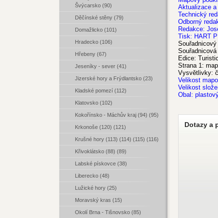
Švýcarsko (90)
Aktualizace a 
Technický red
Děčínské stěny (79)
Odborný redak
Redakce: Jos
Domažlicko (101)
Tisk: HART PR
Hradecko (106)
Souřadnicový
Souřadnicová 
Hřebeny (67)
Edice: Turist
Strana 1: map
Jeseníky - sever (41)
Vysvětlivky: 
Jizerské hory a Frýdlantsko (23)
Velikost mapo
Velikost slož
Kladské pomezí (112)
Obal: plastov
Klatovsko (102)
Kokořínsko - Máchův kraj (94) (95)
Dotazy a 
Krkonoše (120) (121)
Krušné hory (113) (114) (115) (116)
Křivoklátsko (88) (89)
Labské pískovce (38)
Liberecko (48)
Lužické hory (25)
Moravský kras (15)
Okolí Brna - Tišnovsko (85)