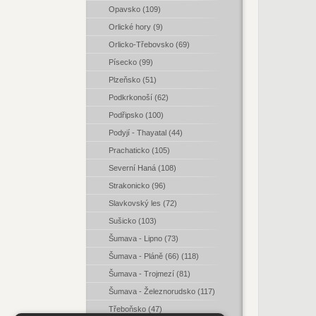
Opavsko (109)
Orlické hory (9)
Orlicko-Třebovsko (69)
Písecko (99)
Plzeňsko (51)
Podkrkonoší (62)
Podřipsko (100)
Podyjí - Thayatal (44)
Prachaticko (105)
Severní Haná (108)
Strakonicko (96)
Slavkovský les (72)
Sušicko (103)
Šumava - Lipno (73)
Šumava - Pláně (66) (118)
Šumava - Trojmezí (81)
Šumava - Železnorudsko (117)
Třeboňsko (47)