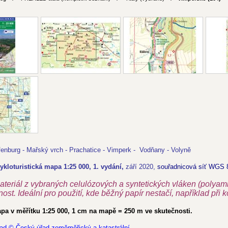
fenburg - Mařský vrch - Prachatice - Vimperk - Vodňany - Volyně
cykloturistická mapa 1:25 000, 1. vydání,
září
2020,
souřadnicová síť WGS 
ateriál z vybraných celulózových a syntetických vláken (polyam
st. Ideální pro použití, kde běžný papír nestačí, například při kon
a v měřítku 1:25 000, 1 cm na mapě = 250 m ve skutečnosti.
ad © Český úřad zeměměřický a katastrální