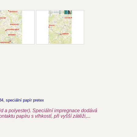
84,
speciální papír pretex
id a polyester). Speciální impregnace dodává
taktu papíru s vlhkostí, při vyšší zátěži,...