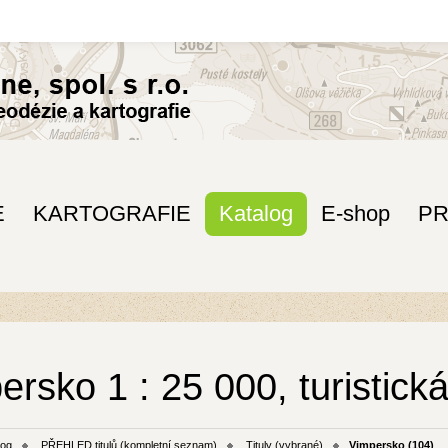
E
KARTOGRAFIE
Katalog
E-shop
P
ersko 1 : 25 000, turistic
log
PŘEHLED titulů (kompletní seznam)
Tituly (vybrané)
Vimpersko (104)