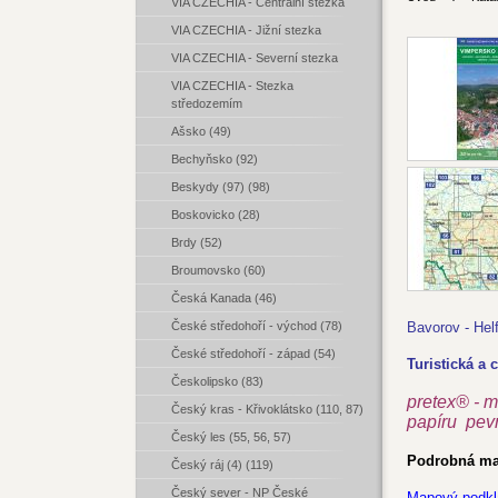
VIA CZECHIA - Centrální stezka
VIA CZECHIA - Jižní stezka
VIA CZECHIA - Severní stezka
VIA CZECHIA - Stezka
středozemím
Ašsko (49)
Bechyňsko (92)
Beskydy (97) (98)
Boskovicko (28)
Brdy (52)
Broumovsko (60)
Česká Kanada (46)
České středohoří - východ (78)
Bavorov - Hel
České středohoří - západ (54)
Turistická a 
Českolipsko (83)
pretex® - m
Český kras - Křivoklátsko (110, 87)
papíru pevno
Český les (55, 56, 57)
Podrobná map
Český ráj (4) (119)
Český sever - NP České
Mapový podkl