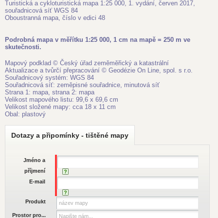
Turistická a cykloturistická mapa 1:25 000, 1. vydání, červen 2017,
souřadnicová síť WGS 84
Oboustranná mapa, číslo v edici 48
Podrobná mapa v měřítku 1:25 000, 1 cm na mapě = 250 m ve
skutečnosti.
Mapový podklad © Český úřad zeměměřický a katastrální
Aktualizace a tvůrčí přepracování © Geodézie On Line, spol. s r.o.
Souřadnicový systém: WGS 84
Souřadnicová síť: zeměpisné souřadnice, minutová síť
Strana 1: mapa, strana 2: mapa
Velikost mapového listu: 99,6 x 69,6 cm
Velikost složené mapy: cca 18 x 11 cm
Obal: plastový
Dotazy a připomínky - tištěné mapy
Jméno a
příjmení
E-mail
Produkt
Prostor pro...