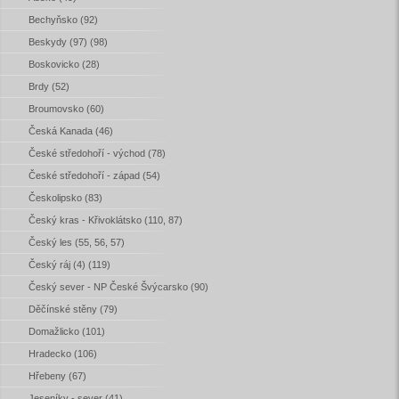
Bechyňsko (92)
Beskydy (97) (98)
Boskovicko (28)
Brdy (52)
Broumovsko (60)
Česká Kanada (46)
České středohoří - východ (78)
České středohoří - západ (54)
Českolipsko (83)
Český kras - Křivoklátsko (110, 87)
Český les (55, 56, 57)
Český ráj (4) (119)
Český sever - NP České Švýcarsko (90)
Děčínské stěny (79)
Domažlicko (101)
Hradecko (106)
Hřebeny (67)
Jeseníky - sever (41)