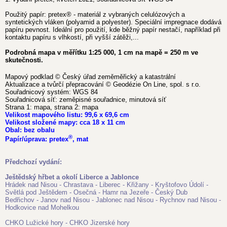
Použitý papír: pretex® - materiál z vybraných celulózových a
syntetických vláken (polyamid a polyester). Speciální impregnace dodává
papíru pevnost. Ideální pro použití, kde běžný papír nestačí, například při
kontaktu papíru s vlhkostí, při vyšší zátěži,...
Podrobná mapa v měřítku 1:25 000, 1 cm na mapě = 250 m ve
skutečnosti.
Mapový podklad © Český úřad zeměměřický a katastrální
Aktualizace a tvůrčí přepracování © Geodézie On Line, spol. s r.o.
Souřadnicový systém: WGS 84
Souřadnicová síť: zeměpisné souřadnice, minutová síť
Strana 1: mapa, strana 2: mapa
Velikost mapového listu: 99,6 x 69,6 cm
Velikost složené mapy: cca 18 x 11 cm
Obal: bez obalu
®
Papír/úprava: pretex
, mat
Předchozí vydání:
Ještědský hřbet a okolí Liberce a Jablonce
Hrádek nad Nisou - Chrastava - Liberec - Křižany - Kryštofovo Údolí -
Světlá pod Ještědem - Osečná - Hamr na Jezeře - Český Dub
Bedřichov - Janov nad Nisou - Jablonec nad Nisou - Rychnov nad Nisou -
Hodkovice nad Mohelkou
CHKO Lužické hory - CHKO Jizerské hory