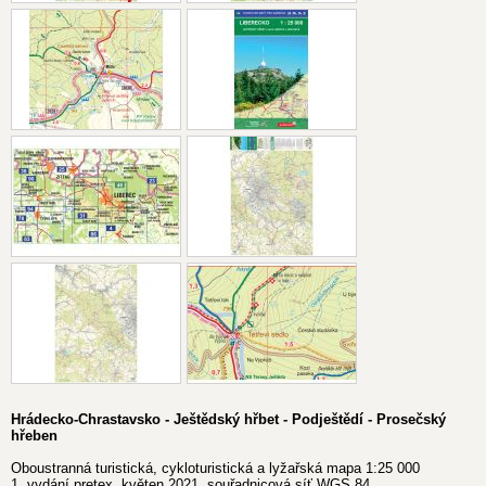
Hrádecko-Chrastavsko - Ještědský hřbet - Podještědí - Prosečský
hřeben
Oboustranná turistická, cykloturistická a lyžařská mapa 1:25 000
1. vydání pretex, květen 2021, souřadnicová síť WGS 84