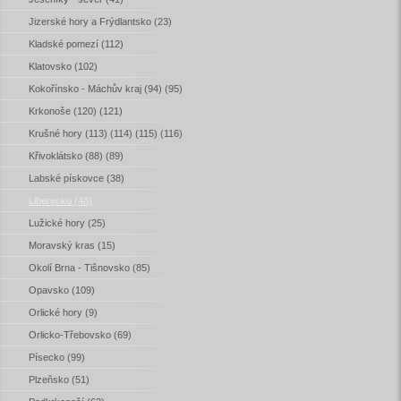
Jizerské hory a Frýdlantsko (23)
Kladské pomezí (112)
Klatovsko (102)
Kokořínsko - Máchův kraj (94) (95)
Krkonoše (120) (121)
Krušné hory (113) (114) (115) (116)
Křivoklátsko (88) (89)
Labské pískovce (38)
Liberecko (48)
Lužické hory (25)
Moravský kras (15)
Okolí Brna - Tišnovsko (85)
Opavsko (109)
Orlické hory (9)
Orlicko-Třebovsko (69)
Písecko (99)
Plzeňsko (51)