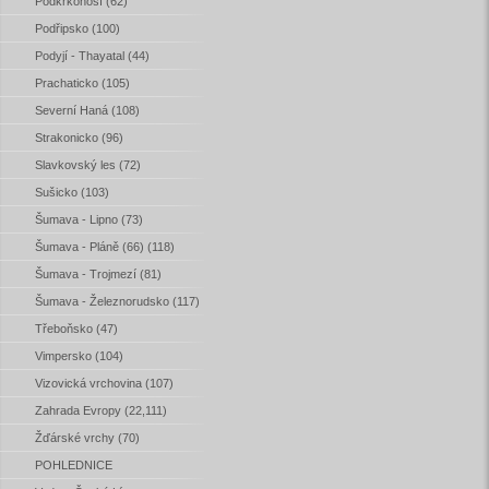
Podkrkonoší (62)
Podřipsko (100)
Podyjí - Thayatal (44)
Prachaticko (105)
Severní Haná (108)
Strakonicko (96)
Slavkovský les (72)
Sušicko (103)
Šumava - Lipno (73)
Šumava - Pláně (66) (118)
Šumava - Trojmezí (81)
Šumava - Železnorudsko (117)
Třeboňsko (47)
Vimpersko (104)
Vizovická vrchovina (107)
Zahrada Evropy (22,111)
Žďárské vrchy (70)
POHLEDNICE