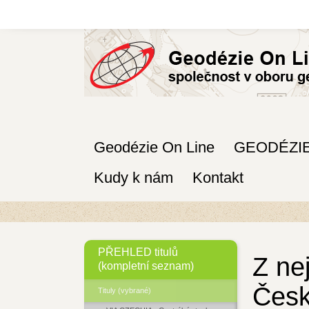
Geodézie On Line
GEODÉZI
Kudy k nám
Kontakt
PŘEHLED titulů
Z ne
(kompletní seznam)
Česk
Tituly (vybrané)