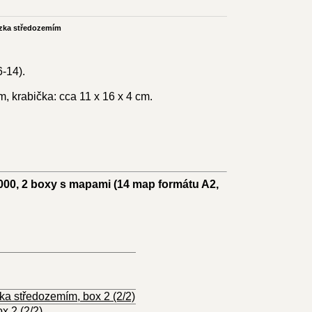
ezka středozemím
6-14).
m, krabička: cca 11 x 16 x 4 cm.
 000, 2 boxy s mapami (14 map formátu A2,
x 2 (2/2)