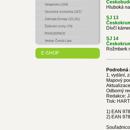
Českobuděj
Vimpersko (104)
Hluboká na
Vizovická vrchovina (107)
SJ 13
Zahrada Evropy (22,111)
Českokruml
Žďárské vrchy (70)
Dívčí kámen
POHLEDNICE
SJ 14
Veduty Česká Lípa
Českokruml
Rožmberk n
E-SHOP
Podrobná m
1. vydání, 
Mapový pod
Aktualizace
Odborný re
Redakce: J
Tisk: HART
1) EAN 978
2) EAN 978
Souřadnico