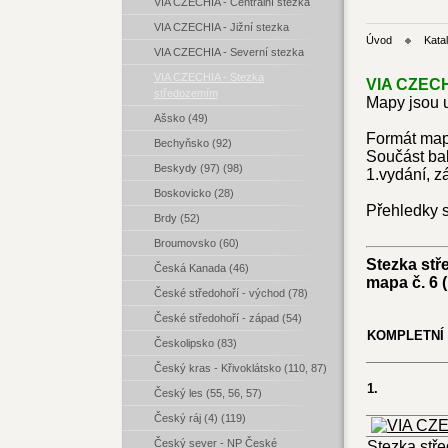
VIA CZECHIA - Centrální stezka
VIA CZECHIA - Jižní stezka
Úvod
Kata
VIA CZECHIA - Severní stezka
VIA CZECHIA - Stezka
VIA CZECHI
středozemím
Mapy jsou u
Ašsko (49)
Formát map:
Bechyňsko (92)
Součást bal
Beskydy (97) (98)
1.vydání, z
Boskovicko (28)
Přehledky s
Brdy (52)
Broumovsko (60)
Stezka stř
Česká Kanada (46)
mapa č. 6 
České středohoří - východ (78)
České středohoří - západ (54)
KOMPLETNÍ T
Českolipsko (83)
Český kras - Křivoklátsko (110, 87)
1.
Český les (55, 56, 57)
Český ráj (4) (119)
Český sever - NP České
Stezka stře