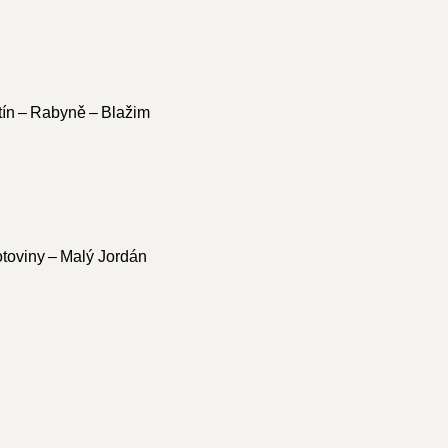
tín – Rabyně – Blažim
otoviny – Malý Jordán