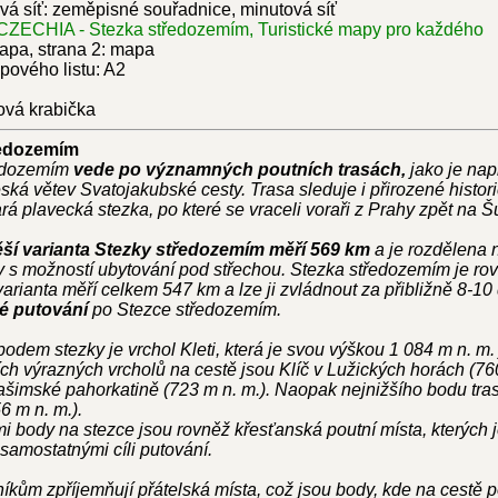
á síť: zeměpisné souřadnice, minutová síť
 CZECHIA - Stezka středozemím, Turistické mapy pro každého
apa, strana 2: mapa
pového listu: A2
ová krabička
ředozemím
ředozemím
vede po významných poutních trasách,
jako je nap
ská větev Svatojakubské cesty. Trasa sleduje i přirozené histori
rá plavecká stezka, po které se vraceli voraři z Prahy zpět na 
ší varianta Stezky středozemím měří 569 km
a je rozdělena
 s možností ubytování pod střechou. Stezka středozemím je ro
 varianta měří celkem 547 km a lze ji zvládnout za přibližně 8-1
é putování
po Stezce středozemím.
odem stezky je vrchol Kleti, která je svou výškou 1 084 m n. m. 
ších výrazných vrcholů na cestě jsou Klíč v Lužických horách (7
ašimské pahorkatině (723 m n. m.). Naopak nejnižšího bodu tra
6 m n. m.).
body na stezce jsou rovněž křesťanská poutní místa, kterých j
samostatnými cíli putování.
íkům zpříjemňují přátelská místa, což jsou body, kde na cestě 