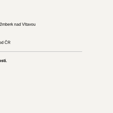
Rožmberk nad Vltavou
bod ČR
sti.