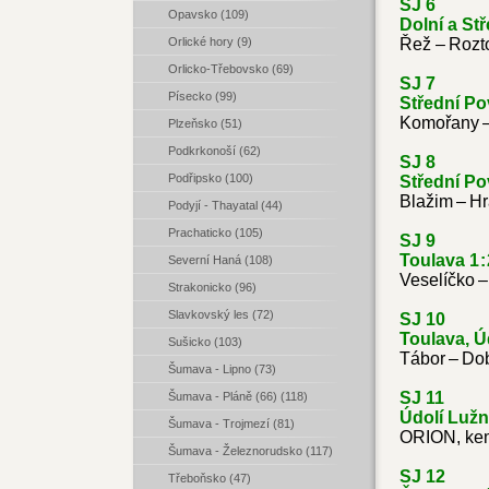
SJ 6
Opavsko (109)
Dolní a Stř
Orlické hory (9)
Řež – Rozt
Orlicko-Třebovsko (69)
SJ 7
Písecko (99)
Střední Pov
Komořany – 
Plzeňsko (51)
Podkrkonoší (62)
SJ 8
Podřipsko (100)
Střední Pov
Blažim – H
Podyjí - Thayatal (44)
Prachaticko (105)
SJ 9
Toulava 1 :
Severní Haná (108)
Veselíčko –
Strakonicko (96)
Slavkovský les (72)
SJ 10
Toulava, Úd
Sušicko (103)
Tábor – Do
Šumava - Lipno (73)
SJ 11
Šumava - Pláně (66) (118)
Údolí Lužn
Šumava - Trojmezí (81)
ORION, kem
Šumava - Železnorudsko (117)
SJ 12
Třeboňsko (47)