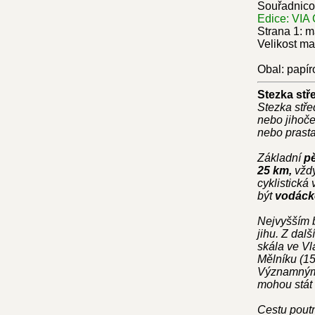
Souřadnicov
Edice: VIA
Strana 1: m
Velikost ma
Obal: papír
Stezka st
Stezka st
nebo jihoče
nebo prasta
Základní
pě
25 km,
vždy
cyklistická
být
vodáck
Nejvyšším b
jihu. Z dal
skála ve Vl
Mělníku (15
Významnými 
mohou stát 
Cestu poutn