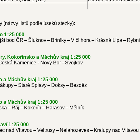
y (názvy listů podle úseků stezky):
 1 : 25 000
ší bod ČR – Šluknov – Brtníky – Vlčí hora – Krásná Lípa – Rybni
ry, Kokořínsko a Máchův kraj 1 : 25 000
 Česká Kamenice - Nový Bor - Svojkov
 a Máchův kraj 1 : 25 000
Zákupy – Staré Splavy – Doksy – Bezděz
 a Máchův kraj 1 : 25 000
ka – Ráj – Kokořín – Harasov – Mělník
aví 1 : 25 000
ec nad Vltavou – Veltrusy – Nelahozeves – Kralupy nad Vltavou