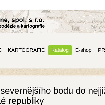
E
KARTOGRAFIE
Katalog
E-shop
P
jsevernějšího bodu do nejj
é republiky