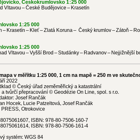
ovicko, Českokrumlovsko 1 : 25 000
d Vltavou – České Budějovice – Krasetín
ovsko 1 : 25 000
 – Krasetín – Kleť – Zlatá Koruna – Český krumlov – Zátoň – 
ovsko 1 : 25 000
ad Vltavou – Vyšší Brod – Studánky – Radvanov – Nejjižnější 
apa v měřítku 1:25 000, 1 cm na mapě = 250 m ve skutečno
září 2022
klad © Český úřad zeměměřický a katastrální
 a tvůrčí přepracování © Geodézie On Line, spol. s r.o.
daktor: Josef Rančák
an Hocek, Lucie Patzeltová, Josef Rančák
 PRESS, Otrokovice
8075061607, ISBN: 978-80-7506-160-7
8075061614, ISBN: 978-80-7506-161-4
vý systém: WGS 84