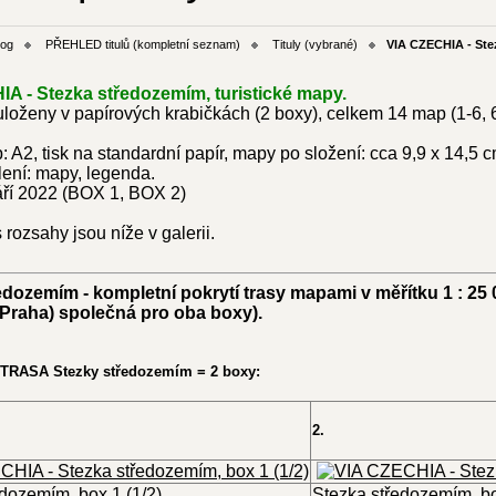
log
PŘEHLED titulů (kompletní seznam)
Tituly (vybrané)
VIA CZECHIA - St
A - Stezka středozemím, turistické mapy.
loženy v papírových krabičkách (2 boxy), celkem 14 map (1-6, 
 A2, tisk na standardní papír, mapy po složení: cca 9,9 x 14,5 c
ení: mapy, legenda.
áří 2022 (BOX 1, BOX 2)
 rozsahy jsou níže v galerii.
edozemím - kompletní pokrytí trasy mapami v měřítku 1 : 25
(Praha) společná pro oba boxy).
RASA Stezky středozemím = 2 boxy:
2.
dozemím, box 1 (1/2)
Stezka středozemím, bo