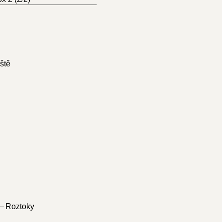
ště
 – Roztoky