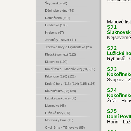
Švýcarsko (90)
Děčínské stěny (79)
Domažlicko (101)
Mapové list
Hradecko (106)
SJ 1
Šluknovsko
Hřebeny (67)
Nejseverněj
Jeseníky - sever (41)
Jizerské hory a Frýdlantsko (23)
SJ 2
Lužické ho
Kladské pomezí (112)
Rybniště -
Klatovsko (102)
SJ 3
Kokořínsko - Máchův kraj (94) (95)
Kokořínsko
Krkonoše (120) (121)
Svojkov – 
Krušné hory (113) (114) (115) (116)
SJ 4
Křivoklátsko (88) (89)
Kokořínsko
Labské pískovce (38)
Žďár – Hous
Liberecko (48)
SJ 5
Lužické hory (25)
Dolní Povlt
Moravský kras (15)
Hořín – Luž
Okolí Brna - Tišnovsko (85)