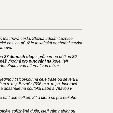
ř. Máchova cesta, Stezka údolím Lužnice
cké cesty – ať už je to keltská obchodní stezka
Šumavu.
 na
27 denních etap
s průměrnou délkou
20-
vněž vhodná pro
putování na kole,
její
0 dní. Zajímavou alternativou může
jedinou tisícovkou na celé trase od severu k
60 m n. m.), Bezděz (606 m n. m.) a Javorová
sa dosahuje na soutoku Labe s Vltavou v
e na trase celkem 24 a která se pro někoho
potkáte spřízněné duše, kteří vám nabídnou