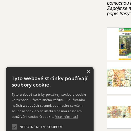
pomocnou ruk
Zapojit se
popis trasy
×
Tyto webové stránky používají
soubory cookie.
Tyto webové stránky používají soubory cookie
ke zlepšení uživatelského zážitku. Používáním
našich webových stránek souhlasíte se všemi
soubory cookie v souladu s našimi zásadami
používání souborů cookie.
Více informací
NEZBYTNĚ NUTNÉ SOUBORY