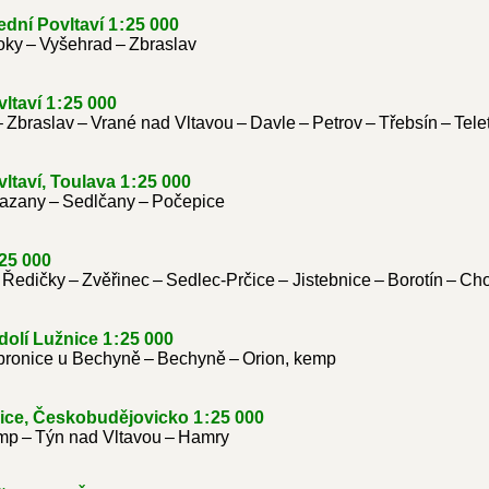
ední Povltaví 1 : 25 000
oky – Vyšehrad – Zbraslav
ltaví 1 : 25 000
Zbraslav – Vrané nad Vltavou – Davle – Petrov – Třebsín – Tele
ltaví, Toulava 1 : 25 000
razany – Sedlčany – Počepice
 25 000
 Ředičky – Zvěřinec – Sedlec-Prčice – Jistebnice – Borotín – Ch
olí Lužnice 1 : 25 000
bronice u Bechyně – Bechyně – Orion, kemp
ice, Českobudějovicko 1 : 25 000
p – Týn nad Vltavou – Hamry