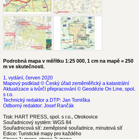
Podrobná mapa v měřítku 1:25 000, 1 cm na mapě = 250
m ve skutečnosti.
1. vydání, červen 2020
Mapový podklad © Český úřad zeměměřický a katastrální
Aktualizace a tvůrčí přepracování © Geodézie On Line, spol.
s r.o.
Technický redaktor a DTP: Jan Tomiška
Odborný redaktor: Josef Rančák
Tisk: HART PRESS, spol. s r.o., Otrokovice
Souřadnicový systém: WGS 84
Souřadnicová síť: zeměpisné souřadnice, minutová síť
Edice: Turistické mapy pro každého