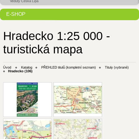
Veduty Česká Lípa
E-SHOP
Hradecko 1:25 000 -
turistická mapa
Úvod
Katalog
PŘEHLED titulů (kompletní seznam)
Tituly (vybrané)
Hradecko (106)