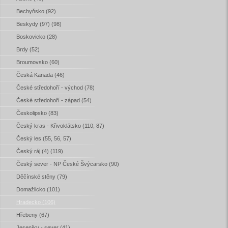
Bechyňsko (92)
Beskydy (97) (98)
Boskovicko (28)
Brdy (52)
Broumovsko (60)
Česká Kanada (46)
České středohoří - východ (78)
České středohoří - západ (54)
Českolipsko (83)
Český kras - Křivoklátsko (110, 87)
Český les (55, 56, 57)
Český ráj (4) (119)
Český sever - NP České Švýcarsko (90)
Děčínské stěny (79)
Domažlicko (101)
Hradecko (106)
Hřebeny (67)
Jeseníky - sever (41)