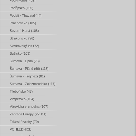
Podkrkonoší (62)
Podřipsko (100)
Podyjí - Thayatal (44)
Prachaticko (105)
Severní Haná (108)
Strakonicko (96)
Slavkovský les (72)
Sušicko (103)
Šumava - Lipno (73)
Šumava - Pláně (66) (118)
Šumava - Trojmezí (81)
Šumava - Železnorudsko (117)
Třeboňsko (47)
Vimpersko (104)
Vizovická vrchovina (107)
Zahrada Evropy (22,111)
Žďárské vrchy (70)
POHLEDNICE