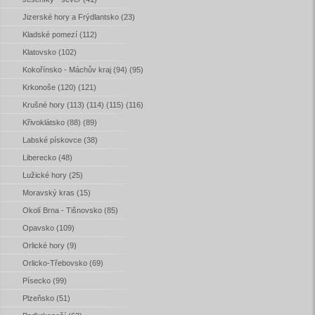
Jizerské hory a Frýdlantsko (23)
Kladské pomezí (112)
Klatovsko (102)
Kokořínsko - Máchův kraj (94) (95)
Krkonoše (120) (121)
Krušné hory (113) (114) (115) (116)
Křivoklátsko (88) (89)
Labské pískovce (38)
Liberecko (48)
Lužické hory (25)
Moravský kras (15)
Okolí Brna - Tišnovsko (85)
Opavsko (109)
Orlické hory (9)
Orlicko-Třebovsko (69)
Písecko (99)
Plzeňsko (51)