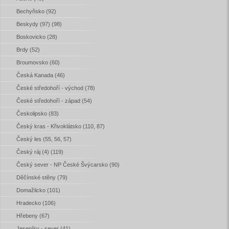
Bechyňsko (92)
Beskydy (97) (98)
Boskovicko (28)
Brdy (52)
Broumovsko (60)
Česká Kanada (46)
České středohoří - východ (78)
České středohoří - západ (54)
Českolipsko (83)
Český kras - Křivoklátsko (110, 87)
Český les (55, 56, 57)
Český ráj (4) (119)
Český sever - NP České Švýcarsko (90)
Děčínské stěny (79)
Domažlicko (101)
Hradecko (106)
Hřebeny (67)
Jeseníky - sever (41)