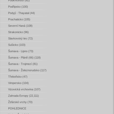
Podkrkonoší (62)
Podřipsko (100)
Podyjí - Thayatal (44)
Prachaticko (105)
Severní Haná (108)
Strakonicko (96)
Slavkovský les (72)
Sušicko (103)
Šumava - Lipno (73)
Šumava - Pláně (66) (118)
Šumava - Trojmezí (81)
Šumava - Železnorudsko (117)
Třeboňsko (47)
Vimpersko (104)
Vizovická vrchovina (107)
Zahrada Evropy (22,111)
Žďárské vrchy (70)
POHLEDNICE