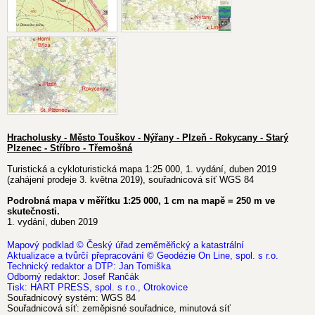
Hracholusky - Město Touškov - Nýřany - Plzeň - Rokycany - Starý
Plzenec - Stříbro - Třemošná
Turistická a cykloturistická mapa 1:25 000, 1. vydání, duben 2019
(zahájení prodeje 3. května 2019), souřadnicová síť WGS 84
Podrobná mapa v měřítku 1:25 000, 1 cm na mapě = 250 m ve
skutečnosti.
1. vydání, duben 2019
Mapový podklad © Český úřad zeměměřický a katastrální
Aktualizace a tvůrčí přepracování © Geodézie On Line, spol. s r.o.
Technický redaktor a DTP: Jan Tomiška
Odborný redaktor: Josef Rančák
Tisk: HART PRESS, spol. s r.o., Otrokovice
Souřadnicový systém: WGS 84
Souřadnicová síť: zeměpisné souřadnice, minutová síť