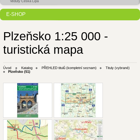
Veduty Česká Lípa
E-SHOP
Plzeňsko 1:25 000 -
turistická mapa
Úvod
Katalog
PŘEHLED titulů (kompletní seznam)
Tituly (vybrané)
Plzeňsko (51)