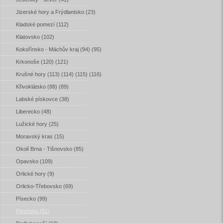
Jizerské hory a Frýdlantsko (23)
Kladské pomezí (112)
Klatovsko (102)
Kokořínsko - Máchův kraj (94) (95)
Krkonoše (120) (121)
Krušné hory (113) (114) (115) (116)
Křivoklátsko (88) (89)
Labské pískovce (38)
Liberecko (48)
Lužické hory (25)
Moravský kras (15)
Okolí Brna - Tišnovsko (85)
Opavsko (109)
Orlické hory (9)
Orlicko-Třebovsko (69)
Písecko (99)
Plzeňsko (51)