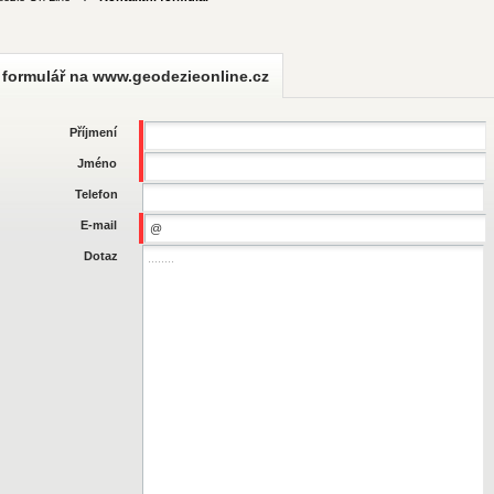
 formulář na www.geodezieonline.cz
Příjmení
Jméno
Telefon
E-mail
Dotaz