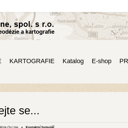
E
KARTOGRAFIE
Katalog
E-shop
P
jte se...
ézie On Line
Kontaktní formulář