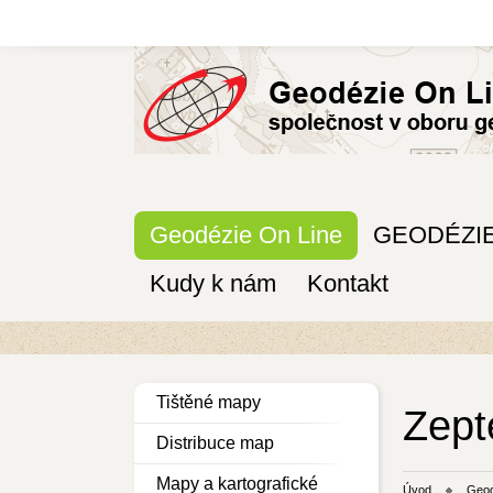
Geodézie On Line
GEODÉZI
Kudy k nám
Kontakt
Tištěné mapy
Zepte
Distribuce map
Mapy a kartografické
Úvod
Geod