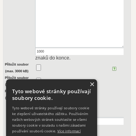
znaků do konce.
Přiložit soubor
(max. 3000 kB)
Přiložit soubor
×
(max. 3000 kB)
Tyto webové stránky používají
Přiložit soubor
soubory cookie.
(max. 3000 kB)
Tyto webové stránky používají soubory cookie
[
nový kód
]
ke zlepšení uživatelského zážitku. Používáním
našich webových stránek souhlasíte se všemi
soubory cookie v souladu s našimi zásadami
používání souborů cookie.
Více informací